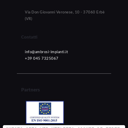
Via Don Giovanni Veronese, 10 - 37060 Erbè
(VR)
Contatti
info@ambrosi-impianti.it
+39 045 7325067
Partners