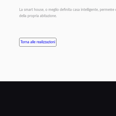
La smart house, o meglio definita casa intelligente, permette 
della propria abitazione.
Torna alle realizzazioni