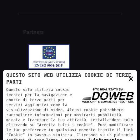
Partners
QUESTO SITO WEB UTILIZZA COOKIE DI TERZE
×
PARTI
Questo sito utilizza cookie
tecnici per la navigazione e
cookie di terze parti per
servizi aggiuntivi come la
visualizzazione di video. Alcuni cookie potrebbero
raccogliere informazioni per mostrarti pubblicità
mirata e tracciare la tua attività, installandosi solo
cliccando su "Accetta tutti i cookie". Puoi modificare
le tue preferenze in qualsiasi momento tramite il link
"Cookie" in basso a sinistra. Cliccando su un pulsante