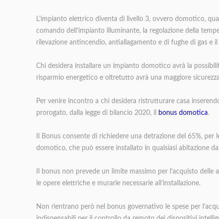
L’impianto elettrico diventa di livello 3, ovvero domotico, qu
comando dell’impianto illuminante, la regolazione della temper
rilevazione antincendio, antiallagamento e di fughe di gas e i
Chi desidera installare un impianto domotico avrà la possibili
risparmio energetico e oltretutto avrà una maggiore sicurezza
Per venire incontro a chi desidera ristrutturare casa inserend
prorogato, dalla legge di bilancio 2020, il
bonus domotica
.
Il Bonus consente di richiedere una detrazione del 65%, per le 
domotico, che può essere installato in qualsiasi abitazione d
Il bonus non prevede un limite massimo per l’acquisto delle
le opere elettriche e murarie necessarie all’installazione.
Non rientrano però nel bonus governativo le spese per l’acqu
indispensabili per il controllo da remoto dei dispositivi intellig