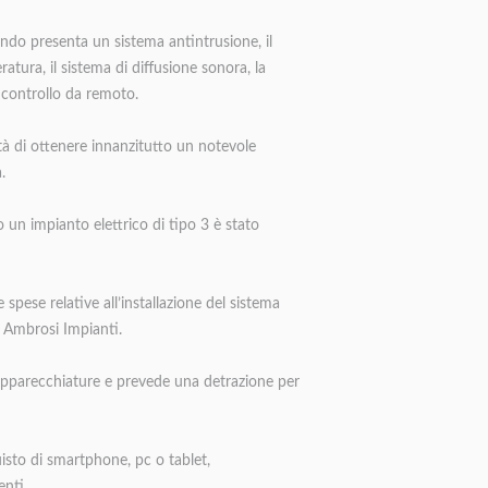
ando presenta un sistema antintrusione, il
atura, il sistema di diffusione sonora, la
l controllo da remoto.
tà di ottenere innanzitutto un notevole
.
o un impianto elettrico di tipo 3 è stato
spese relative all’installazione del sistema
a Ambrosi Impianti.
 apparecchiature e prevede una detrazione per
isto di smartphone, pc o tablet,
enti.