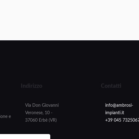
Indirizzo
Contatti
Via Don Giovanni
info@ambrosi-
Veronese, 10 -
impianti.it
zione e
37060 Erbè (VR)
+39 045 732506