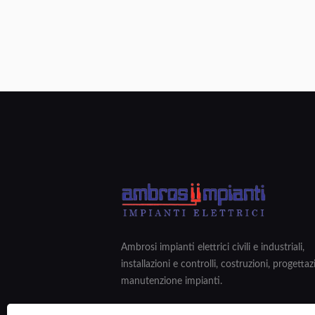
Ambrosi impianti elettrici civili e industriali,
installazioni e controlli, costruzioni, progetta
manutenzione impianti.